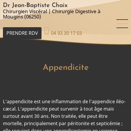
Aller
Dr Jean-Baptiste Chaix
au
Chirurgien Viscéral | Chirurgie Digestive à
Mougins (06250)
contenu
principal
phone_iphone
PRENDRE RDV
04 93 30 17 03
Appendicite
L'appendicite est une inflammation de l’appendice iléo-
cæcal. L'appendicite peut survenir à tout âge mais
surtout avant 30 ans. Non traitée, elle peut être
mortelle, principalement par péritonite et septicémie ;
elle requiert donc une appendicectomie en urgence.